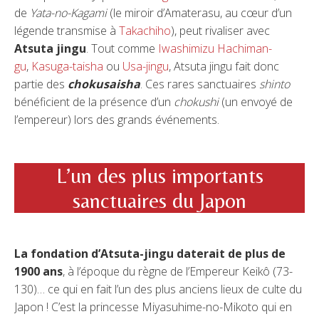
de
Yata-no-Kagami
(le miroir d’Amaterasu, au cœur d’un
légende transmise à
Takachiho
), peut rivaliser avec
Atsuta jingu
. Tout comme
Iwashimizu Hachiman-
gu
,
Kasuga-taisha
ou
Usa-jingu
, Atsuta jingu fait donc
partie des
chokusaisha
. Ces rares sanctuaires
shinto
bénéficient de la présence d’un
chokushi
(un envoyé de
l’empereur) lors des grands événements.
L’un des plus importants
sanctuaires du Japon
La fondation d’Atsuta-jingu daterait de plus de
1900 ans
, à l’époque du règne de l’Empereur Keikô (73-
130)… ce qui en fait l’un des plus anciens lieux de culte du
Japon ! C’est la princesse Miyasuhime-no-Mikoto qui en