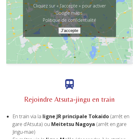
Cliquez sur « J’accepte » pour activer
Google maps
Politique de confidentialité
J’accepte
Rejoindre Atsuta-jingu en train
En train via la
ligne JR principale Tokaido
(arrêt en
gare d’Atsuta) ou
Meitetsu Nagoya
(arrêt en gare
Jingu-mae)