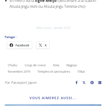
En métro via la
ligne Meijo
(descendre à la station
Atsuta jingu nishi ou Atsuta jingu Temma-cho)
Mise à jour : janvier 2025
Partager :
Facebook
X
Chubu
Coup de coeur
Ema
Nagoya
Novembre 2019
Temples et sanctuaires
Tôkai
Par
Passeport Japon
VOUS AIMEREZ AUSSI...