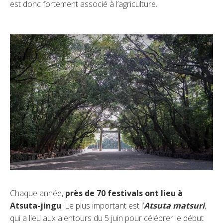
est donc fortement associé à l’agriculture.
Chaque année,
près de 70 festivals ont lieu à
Atsuta-jingu
. Le plus important est l’
Atsuta matsuri
,
qui a lieu aux alentours du 5 juin pour célébrer le début