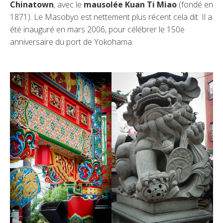
Chinatown
, avec le
mausolée Kuan Ti Miao
(fondé en
1871). Le Masobyo est nettement plus récent cela dit. Il a
été inauguré en mars 2006, pour célébrer le 150e
anniversaire du port de Yokohama.