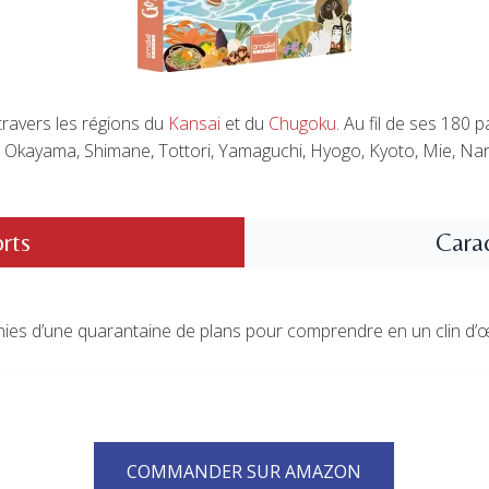
 travers les régions du
Kansai
et du
Chugoku
. Au fil de ses 180
kayama, Shimane, Tottori, Yamaguchi, Hyogo, Kyoto, Mie, Nara
orts
Carac
chies d’une quarantaine de plans pour comprendre en un clin d’œi
COMMANDER SUR AMAZON