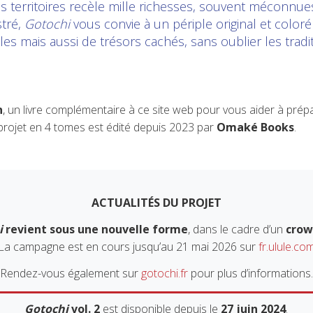
es territoires recèle mille richesses, souvent méconnu
stré,
Gotochi
vous convie à un périple original et coloré 
s mais aussi de trésors cachés, sans oublier les traditi
n
, un livre complémentaire à ce site web pour vous aider à prép
 projet en 4 tomes est édité depuis 2023 par
Omaké Books
.
ACTUALITÉS DU PROJET
i
revient sous une nouvelle forme
, dans le cadre d’un
crow
La campagne est en cours jusqu’au 21 mai 2026 sur
fr.ulule.co
Rendez-vous également sur
gotochi.fr
pour plus d’informations.
Gotochi
vol. 2
est disponible depuis le
27 juin 2024
.