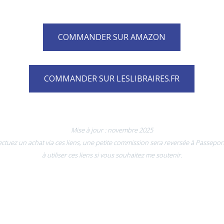
COMMANDER SUR AMAZON
COMMANDER SUR LESLIBRAIRES.FR
Mise à jour : novembre 2025
effectuez un achat via ces liens, une petite commission sera reversée à Passepo
à utiliser ces liens si vous souhaitez me soutenir.