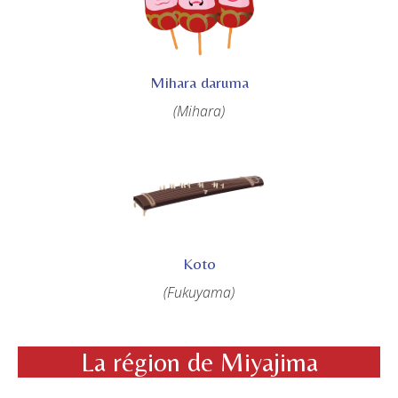
Mihara daruma
(Mihara)
Koto
(Fukuyama)
La région de Miyajima