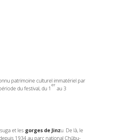
connu patrimoine culturel immatériel par
er
riode du festival, du 1
au 3
asuga et les
gorges de Jinz
u. De là, le
t depuis 1934 au parc national Chūbu-