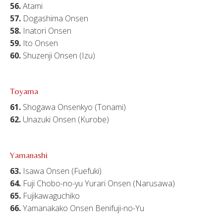
56.
Atami
57.
Dogashima Onsen
58.
Inatori Onsen
59.
Ito Onsen
60.
Shuzenji Onsen (Izu)
Toyama
61.
Shogawa Onsenkyo (Tonami)
62.
Unazuki Onsen (Kurobe)
Yamanashi
63.
Isawa Onsen (Fuefuki)
64.
Fuji Chobo-no-yu Yurari Onsen (Narusawa)
65.
Fujikawaguchiko
66.
Yamanakako Onsen Benifuji-no-Yu