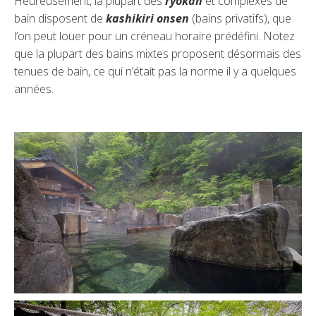
Heureusement, la plupart des
ryokan
et complexes de
bain disposent de
kashikiri onsen
(bains privatifs), que
l’on peut louer pour un créneau horaire prédéfini. Notez
que la plupart des bains mixtes proposent désormais des
tenues de bain, ce qui n’était pas la norme il y a quelques
années.