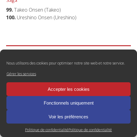
99.
Takeo Onsen (Takeo)
100.
Ureshino Onsen (Ureshino)
Nous utilisons des cookies pour optimiser notre site web et notre service.
Récits de voyage
Gérer les services
Accepter les cookies
Fonctionnels uniquement
Voir les préférences
Politique de confidentialité
Politique de confidentialité