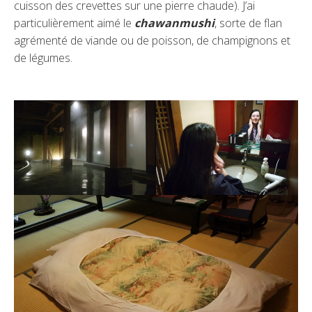
cuisson des crevettes sur une pierre chaude). J’ai
particulièrement aimé le
chawanmushi
, sorte de flan
agrémenté de viande ou de poisson, de champignons et
de légumes.