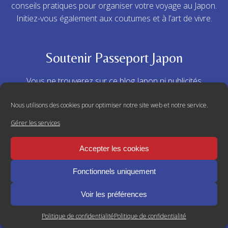
conseils pratiques pour organiser votre voyage au Japon.
Initiez-vous également aux coutumes et à l’art de vivre.
Soutenir Passeport Japon
Vous ne trouverez sur ce blog Japon ni publicités
invasives, ni pop-up agressifs, juste quelques partenariats
triés sur le volet (et toujours testés par mes soins).
Nous utilisons des cookies pour optimiser notre site web et notre service.
Gérer les services
Si vous appréciez mon travail et souhaitez m'aider à
conserver cette indépendance, n'hésitez pas à
me
Accepter les cookies
soutenir sur Patreon
pour 2,40€/mois (TTC), et
bénéficiez de contreparties exclusives !
Fonctionnels uniquement
Voir les préférences
Newsletter
Politique de confidentialité
Politique de confidentialité