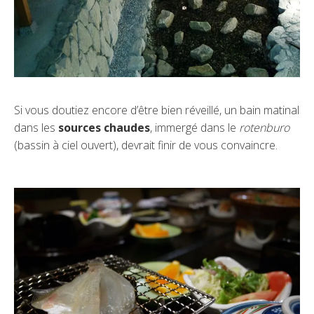
Si vous doutiez encore d’être bien réveillé, un bain matinal
dans les
sources chaudes
, immergé dans le
rotenburo
(bassin à ciel ouvert), devrait finir de vous convaincre.