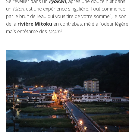
Se réveiller dans un
ryokan
, après une douce nuit dans
un
fûton
, est une expérience singulière. Tout commence
par le bruit de l’eau qui vous tire de votre sommeil, le son
de la
rivière Mitoku
en contrebas, mêlé à l’odeur légère
mais entêtante des
tatami
.