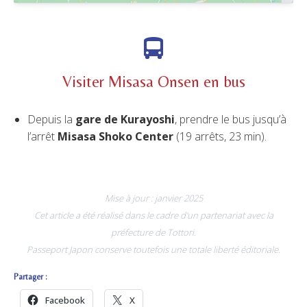
Visiter Misasa Onsen en bus
Depuis la
gare de Kurayoshi
, prendre le bus jusqu’à
l’arrêt
Misasa Shoko Center
(19 arrêts, 23 min).
Mise à jour : janvier 2025
Cet article a été réalisé dans le cadre d’un partenariat avec la
préfecture de Tottori.
Passeport Japon conserve toutefois une totale liberté éditoriale.
Partager :
Facebook
X