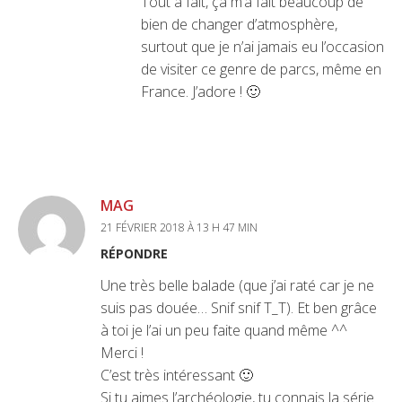
Tout à fait, ça m’a fait beaucoup de
bien de changer d’atmosphère,
surtout que je n’ai jamais eu l’occasion
de visiter ce genre de parcs, même en
France. J’adore ! 🙂
MAG
21 FÉVRIER 2018 À 13 H 47 MIN
RÉPONDRE
Une très belle balade (que j’ai raté car je ne
suis pas douée… Snif snif T_T). Et ben grâce
à toi je l’ai un peu faite quand même ^^
Merci !
C’est très intéressant 🙂
Si tu aimes l’archéologie, tu connais la série