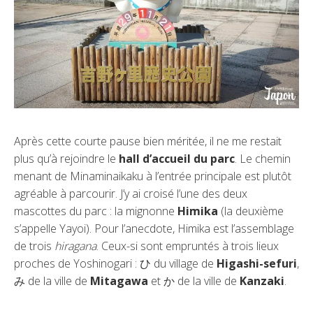
Après cette courte pause bien méritée, il ne me restait
plus qu’à rejoindre le
hall d’accueil du parc
. Le chemin
menant de Minaminaikaku à l’entrée principale est plutôt
agréable à parcourir. J’y ai croisé l’une des deux
mascottes du parc : la mignonne
Himika
(la deuxième
s’appelle Yayoi). Pour l’anecdote, Himika est l’assemblage
de trois
hiragana
. Ceux-si sont empruntés à trois lieux
proches de Yoshinogari : ひ du village de
Higashi-sefuri
,
み de la ville de
Mitagawa
et か de la ville de
Kanzaki
.