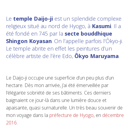
Le
temple Daijo-ji
est un splendide complexe
religieux situé au nord de Hyogo, à
Kasumi
. Il a
été fondé en 745 par la
secte bouddhique
Shingon Koyasan
. On l’appelle parfois l’Ôkyo-ji.
Le temple abrite en effet les peintures d’un
célèbre artiste de l’ère Edo,
Ôkyo Maruyama
.
Le Daijo-ji occupe une superficie d’un peu plus d’un
hectare. Dès mon arrivée, j’ai été émerveillée par
l’élégante sobriété de ses bâtiments. Ces derniers
baignaient ce jour-là dans une lumière douce et
apaisante, quasi surnaturelle. Un très beau souvenir de
mon voyage dans la
préfecture de Hyogo
, en
décembre
2016
.