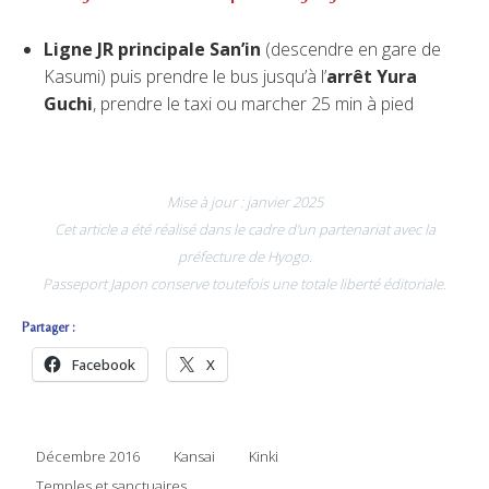
Ligne JR principale San’in
(descendre en gare de
Kasumi) puis prendre le bus jusqu’à l’
arrêt Yura
Guchi
, prendre le taxi ou marcher 25 min à pied
Mise à jour : janvier 2025
Cet article a été réalisé dans le cadre d’un partenariat avec la
préfecture de Hyogo.
Passeport Japon conserve toutefois une totale liberté éditoriale.
Partager :
Facebook
X
Décembre 2016
Kansai
Kinki
Temples et sanctuaires