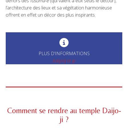
dehors des
fusuma-e
(qui valent à eux seuls le détour),
l’architecture des lieux et sa végétation harmonieuse
offrent en effet un décor des plus inspirants.
PLUS D’INFORMATIONS
daijyoji.or.jp
Comment se rendre au temple Daijo-
ji ?