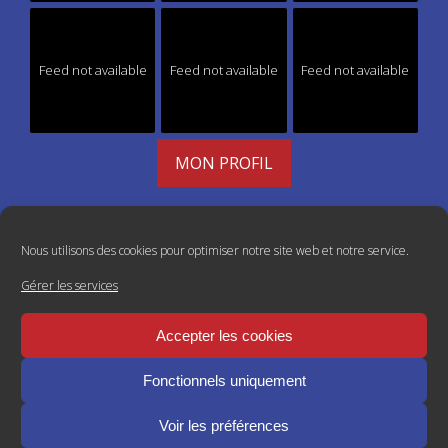
Feed not available
Feed not available
Feed not available
MON PROFIL
Nous utilisons des cookies pour optimiser notre site web et notre service.
Gérer les services
Accepter les cookies
Fonctionnels uniquement
2026 © Passeport Japon
Voir les préférences
À propos
Partenariat
Mentions légales
Conditions générales
Politique de confidentialité
Plan du site