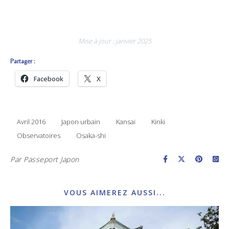
Mise à jour : janvier 2025
Partager :
Facebook
X
Avril 2016
Japon urbain
Kansai
Kinki
Observatoires
Osaka-shi
Par
Passeport Japon
VOUS AIMEREZ AUSSI...