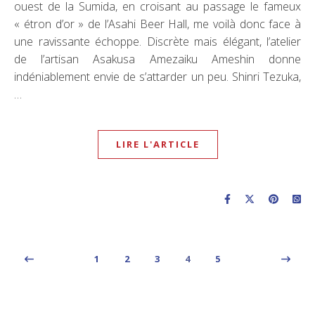
ouest de la Sumida, en croisant au passage le fameux
« étron d’or » de l’Asahi Beer Hall, me voilà donc face à
une ravissante échoppe. Discrète mais élégant, l’atelier
de l’artisan Asakusa Amezaiku Ameshin donne
indéniablement envie de s’attarder un peu. Shinri Tezuka,
…
LIRE L'ARTICLE
1
2
3
4
5